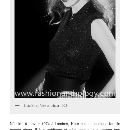
Kate Moss Versus winter 1995
Née le 16 janvier 1974 à Londres, Kate est issue d’une famille
middle class
. Elève médiocre et déjà rebelle, elle trompe son