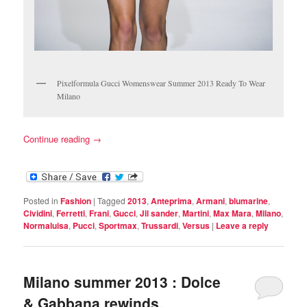
Pixelformula Gucci Womenswear Summer 2013 Ready To Wear
Milano
Continue reading
→
Posted in
Fashion
|
Tagged
2013
,
Anteprima
,
Armani
,
blumarine
,
Cividini
,
Ferretti
,
Frani
,
Gucci
,
Jil sander
,
Martini
,
Max Mara
,
Milano
,
Normaluisa
,
Pucci
,
Sportmax
,
Trussardi
,
Versus
|
Leave a reply
Milano summer 2013 : Dolce
& Gabbana rewinds.