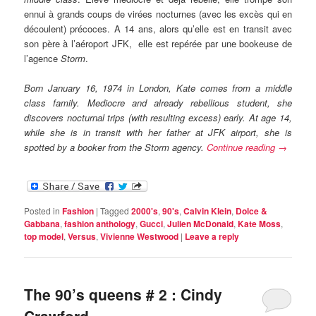
ennui à grands coups de virées nocturnes (avec les excès qui en
découlent) précoces. A 14 ans, alors qu’elle est en transit avec
son père à l’aéroport JFK, elle est repérée par une bookeuse de
l’agence
Storm
.
Born January 16, 1974 in London, Kate comes from a middle
class family. Mediocre and already rebellious student, she
discovers nocturnal trips (with resulting excess) early. At age 14,
while she is in transit with her father at JFK airport, she is
spotted by a booker from the Storm agency.
Continue reading
→
Posted in
Fashion
|
Tagged
2000's
,
90's
,
Calvin Klein
,
Dolce &
Gabbana
,
fashion anthology
,
Gucci
,
Julien McDonald
,
Kate Moss
,
top model
,
Versus
,
Vivienne Westwood
|
Leave a reply
The 90’s queens # 2 : Cindy