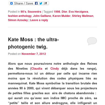
Posted in
90's
,
Souvenirs
|
Tagged
1998
,
Dior
,
Eva Herzigova
,
fashion anthology
,
John Galliano
,
Karen Mulder
,
Shirley Mallman
,
Simon Azoulay
|
Leave a reply
Kate Moss : the ultra-
photogenic twig.
Posted on
November 7, 2012
Alors que nous poursuivons notre anthologie des Reines
des Nineties (
Claudia
et
Cindy
déjà dans les rangs),
permettons-nous ici un détour par celle qui incarne rien
moins que la révolution des codes physiques liés au
mannequinat. Kate Moss symbolise la transition brutale des
années 90 à 2000, qui virent débarquer sous les projecteurs
de petites filles graciles aux airs de chatons abandonnés :
qui aurait cru qu’avec son indice IMC proche de zéro, sa
“petite” taille et son allure androgyne, elle infligerait un