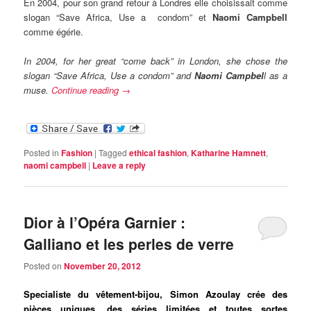
En 2004, pour son grand retour à Londres elle choisissait comme
slogan “Save Africa, Use a condom” et
Naomi Campbell
comme égérie.
In 2004, for her great “come back” in London, she chose the
slogan “Save Africa, Use a condom” and
Naomi Campbel
l as a
muse.
Continue reading
→
Posted in
Fashion
|
Tagged
ethical fashion
,
Katharine Hamnett
,
naomi campbell
|
Leave a reply
Dior à l’Opéra Garnier :
Galliano et les perles de verre
Posted on
November 20, 2012
Specialiste du vêtement-bijou, Simon Azoulay crée des
pièces uniques, des séries limitées et toutes sortes