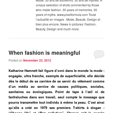
Mode. 30 ans de souvenirs. 30 ans de mythes. A
unique selection of shots commented by those
who made fashion. 30 years of memories. 30
years of myths. www.pixelformula.com Toute
l’actualité en images : Mode, Beauté, Design et
bien plus encore. News in pictures: Fashion,
Beauty, Design and much more.
When fashion is meaningful
Posted on
November 22, 2012
Katharine Hamnett fait figure d’ovni dans le monde la mode :
engagée, ultra franche, exempte de superficialité, elle décide
dès le début de sa carrière de se servir du vêtement comme
d’un média au service de causes politiques, sociales,
sanitaires ou écologiques. Point de tape à l’œil ni de
fanfreluches dans son travail, seul compte le message que
pourra transmettre tout individu à même la peau. C’est ainsi
qu’elle a créé en 1979 ses premiers T-shirts à slogan :
“Choose life” et “Ban pollution”. Chacun sait le succès