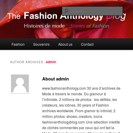
Skip
Skip
Histoires de Mode, Stories of Fashion
to
to
Sear
primary
secondary
content
content
The Fashion Anthology Blog
Main
Fashion
Souvenirs
About us
Contact
menu
admin
AUTHOR ARCHIVES:
About admin
www.fashionanthology.com 30 ans d’archives de
Mode à travers le monde. Du glamour à
l’intimiste, 2 millions de photos : les défilés, les
créateurs, les icônes. 30 years of Fashion
archives worldwide. From glamor to intimist, 2
million photos: shows, creators, icons.
fashionanthologyblog.com Une sélection inédite
de clichés commentés par ceux qui ont fait la