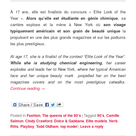
À 17 ans, elle est finaliste du concours « Elite Look of the
Year ».
Alors qu’elle est étudiante en génie chimique
, sa
carrière explose et la mène à New York où
son visage
typiquement américain et son grain de beauté unique
la
propulsent en une des plus grands magazines et sur les podiums
les plus prestigieux.
At age 17, she is a finalist of the contest “Elite Look of the Year”.
While she is studying chemical engineering
, her career
explodes and leads her to New York, where her typical American
face and her unique beauty mark propelled her on the best
magazines covers and on the most prestigious catwalks.
Continue reading
→
Posted in
Fashion
,
The queens of the 90's
|
Tagged
90's
,
Camille
Salmon
,
Cindy Crawford
,
Dolce & Gabbana
,
Elite models
,
Herb
Ritts
,
Playboy
,
Todd Oldham
,
top model
|
Leave a reply