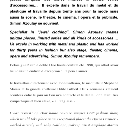
d’accessoires… Il excelle dans le travail du métal et du
plastique et travaille depuis trente ans pour la mode mais
aussi la scène, le théâtre, le cinéma, l’opéra et la publicité.
Simon Azoulay se souvient.
Specialist in “jewel clothing”, Simon Azoulay creates
unique pieces, limited series and all kinds of accessories …
He excels in working with metal and plastic and has worked
for thirty years in fashion but also stage, theater, cinema,
opera and advertising. Simon Azoulay remembers.
J’étais
guest
sur le défile Dior haute couture été 1998, qui allait avoir
lieu dans un endroit d’exception : l’Opéra Garnier.
Je travaillais directement avec John Galliano, le maquilleur Stéphane
Marais et la grande coiffeuse Odile Gilbert. Deux semaines s’étaient
écoulées entre le jour où l’on m’a contacté et le défilé. John était très
sympathique et bien élevé, « à l’anglaise »…
I was “Guest” on Dior haute couture summer 1998 fashion show,
which would take place in an exceptional place: the Opera Garnier. I
worked directly with John Galliano, makeup artist Stéphane Marais