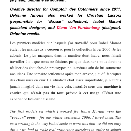
Creative director for Comptoir des Cotonniers since 2011,
Delphine Ninous also worked for Christian Lacroix
(responsible for “Bazaar”
collection
), Isabel Marant
(assistant designer) and
Diane Von Furstenberg
(designer).
Delphine recalls.
Les premiers modèles sur lesquels j’ai travaillé pour Isabel Marant
les manteaux « cocoon »
étaient
, pour la collection hiver 2006. Je les
adorais. Le plus marquant dans la manière dont Isabel nous faisait
travailler était que nous ne faisions pas que dessiner : nous devions
réaliser des ébauches de prototypes nous-mêmes afin de lui soumettre
nos idées. Une semaine seulement après mon arrivée, j’ai dû fabriquer
des chaussures en cuir. La situation était assez improbable, je n’aurais
installée sous une machine à
jamais imaginé dans ma vie faire cela,
coudre qui n’était pas du tout prévue à cet usage
. C’était une
expérience très enrichissante.
The first models on which I worked for Isabel Marant were
the
“cocoon” coats
, for the winter collection 2006. I loved them. The
most striking in the way Isabel made ​​us work was that we did not only
draw : we had to make real prototypes ourselves in order to submit