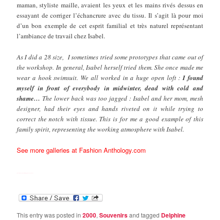
maman, styliste maille, avaient les yeux et les mains rivés dessus en
essayant de corriger l’échancrure avec du tissu. Il s’agit là pour moi
d’un bon exemple de cet esprit familial et très naturel représentant
l’ambiance de travail chez Isabel.
As I did a 28 size, I sometimes tried some prototypes that came out of
the workshop. In general, Isabel herself tried them. She once made me
wear a hook swimsuit. We all worked in a huge open loft :
I found
myself in front of everybody in midwinter, dead with cold and
shame…
The lower back was too jagged : Isabel and her mom, mesh
designer, had their eyes and hands riveted on it while trying to
correct the notch with tissue. This is for me a good example of this
family spirit, representing the working atmosphere with Isabel.
See more galleries at Fashion Anthology.com
Watch Full Movie Online Streaming Online and Download
This entry was posted in
2000
,
Souvenirs
and tagged
Delphine