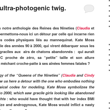
ultra-photogenic twig.
 notre anthologie des Reines des Nineties (
Claudia
et
permettons-nous ici un détour par celle qui incarne rien
es codes physiques liés au mannequinat. Kate Moss
ale des années 90 à 2000, qui virent débarquer sous les
s graciles aux airs de chatons abandonnés : qui aurait
C proche de zéro, sa “petite” taille et son allure
un méchant croche-patte à ses aînées femmes fatales ?
y of the “Queens of the Nineties” (
Claudia
and
Cindy
low us here a detour with the one who embodies nothing
ysical codes for modeling. Kate Moss symbolizes the
 to 2000, which saw gracile girls looking like abandoned
ights
: who would have thought that with her index BMI
size and androgynous, Kate Moss would inflict a nasty