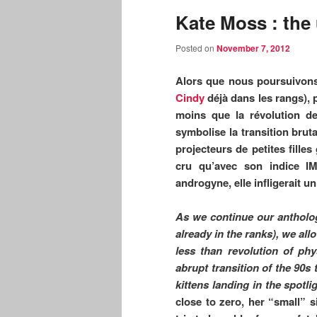
Kate Moss : the 
Posted on
November 7, 2012
Alors que nous poursuivons
Cindy
déjà dans les rangs), 
moins que la révolution d
symbolise la transition brut
projecteurs de petites fille
cru qu’avec son indice IM
androgyne, elle infligerait 
As we continue our antholog
already in the ranks), we al
less than revolution of ph
abrupt transition of the 90s
kittens
landing in the spotl
close to zero, her “small” 