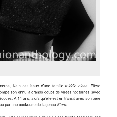
ndres, Kate est issue d’une famille
middle class
. Elève
 trompe son ennui à grands coups de virées nocturnes (avec
écoces. A 14 ans, alors qu’elle est en transit avec son père
érée par une bookeuse de l’agence
Storm
.
don, Kate comes from a middle class family. Mediocre and