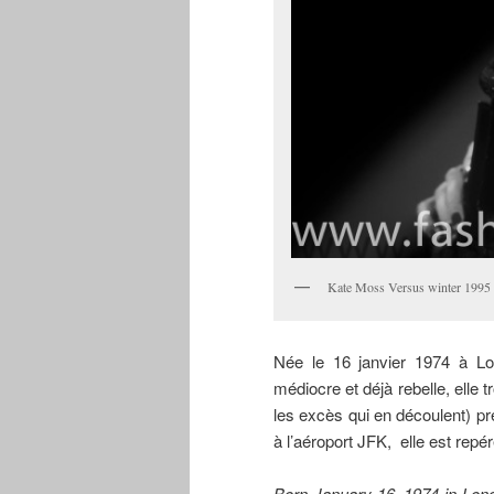
Kate Moss Versus winter 1995
Née le 16 janvier 1974 à Lo
médiocre et déjà rebelle, elle
les excès qui en découlent) pr
à l’aéroport JFK, elle est rep
Born January 16, 1974 in Lon