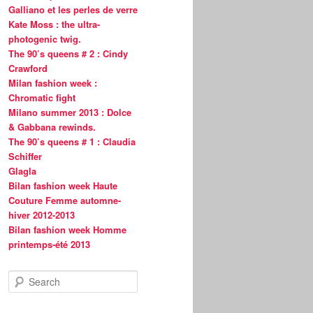
Galliano et les perles de verre
Kate Moss : the ultra-
photogenic twig.
The 90’s queens # 2 : Cindy
Crawford
Milan fashion week :
Chromatic fight
Milano summer 2013 : Dolce
& Gabbana rewinds.
The 90’s queens # 1 : Claudia
Schiffer
Glagla
Bilan fashion week Haute
Couture Femme automne-
hiver 2012-2013
Bilan fashion week Homme
printemps-été 2013
S
e
a