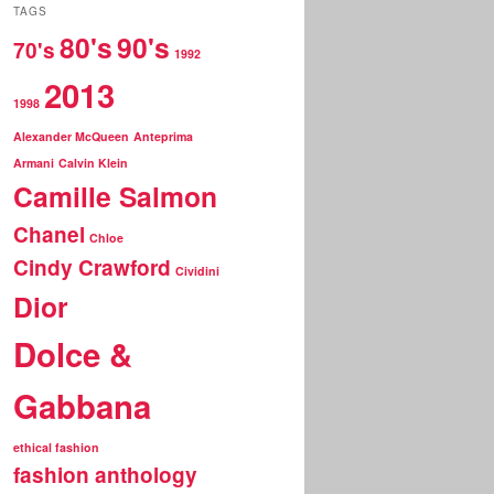
r
TAGS
c
80's
90's
70's
h
1992
2013
1998
Alexander McQueen
Anteprima
Armani
Calvin Klein
Camille Salmon
Chanel
Chloe
Cindy Crawford
Cividini
Dior
Dolce &
Gabbana
ethical fashion
fashion anthology