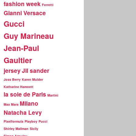
fashion week
Ferretti
Gianni Versace
Gucci
Guy Marineau
Jean-Paul
Gaultier
jersey
Jil sander
Joss Berry
Karen Mulder
Katharine Hamnett
la soie de Paris
Martini
Milano
Max Mara
Natacha Levy
Pixelformula
Playboy
Pucci
Shirley Mallman
Sicily
Simon Azoulay