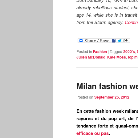
already rebellious student, she
age 14, while she is in transi
from the Storm agency.
Contin
Posted in
Fashion
|
Tagged
2000's
,
Julien McDonald
,
Kate Moss
,
top m
Milan fashion we
Posted on
September 25, 2012
En cette fashion week milana
rayures et du pop art, de l
tendance forte et quasi-o
efficace ou pas
.