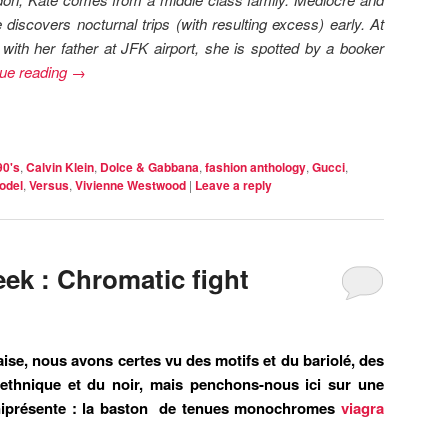
 discovers nocturnal trips (with resulting excess) early. At
t with her father at JFK airport, she is spotted by a booker
ue reading
→
90's
,
Calvin Klein
,
Dolce & Gabbana
,
fashion anthology
,
Gucci
,
odel
,
Versus
,
Vivienne Westwood
|
Leave a reply
ek : Chromatic fight
ise, nous avons certes vu des motifs et du bariolé, des
’ethnique et du noir, mais penchons-nous ici sur une
mniprésente : la baston de tenues monochromes
viagra