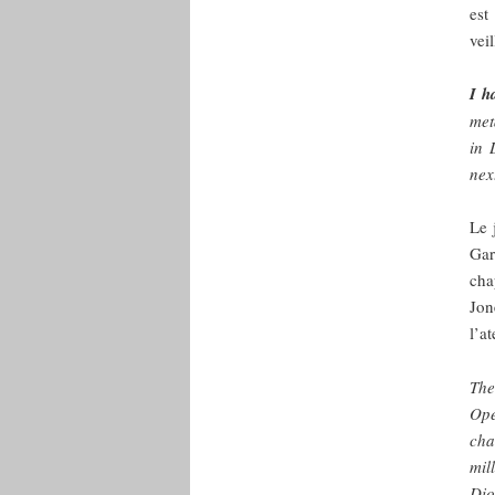
est
vei
I h
met
in 
nex
Le 
Gar
cha
Jon
l’a
The
Ope
cha
mil
Dio