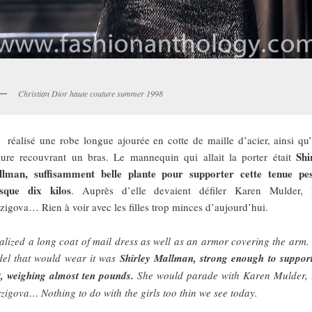
Christian Dior haute couture summer 1998
i réalisé une robe longue ajourée en cotte de maille d’acier, ainsi qu
Shi
ure recouvrant un bras. Le mannequin qui allait la porter était
lman, suffisamment belle plante pour supporter cette tenue pe
sque dix kilos
. Auprès d’elle devaient défiler Karen Mulder,
zigova… Rien à voir avec les filles trop minces d’aujourd’hui.
ealized a long coat of mail dress as well as an armor covering the arm.
el that would wear it was
Shirley Mallman, strong enough to support
t, weighing almost ten pounds.
She would parade with Karen Mulder,
zigova… Nothing to do with the girls too thin we see today.