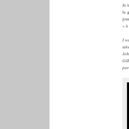
Je 
la 
jou
« à
I w
tak
Joh
Gil
par