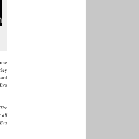
’une
rley
sant
 Eva
 The
 all
 Eva