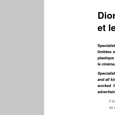
Dior
et l
Specialis
limitées 
plastique 
le cinéma,
Specialis
and all k
worked f
advertisi
J’é
un 