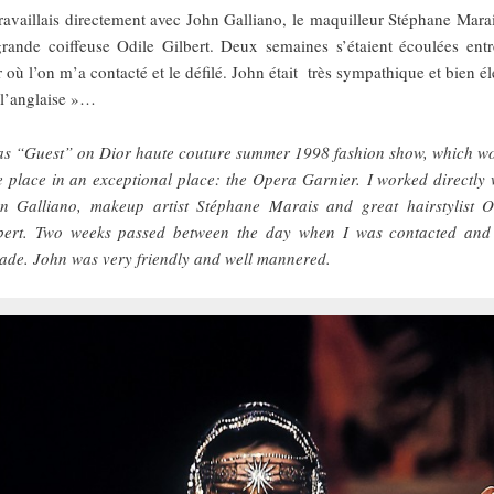
travaillais directement avec John Galliano, le maquilleur Stéphane Marai
grande coiffeuse Odile Gilbert. Deux semaines s’étaient écoulées entr
r où l’on m’a contacté et le défilé. John était très sympathique et bien él
 l’anglaise »…
as “Guest” on Dior haute couture summer 1998 fashion show, which w
e place in an exceptional place: the Opera Garnier. I worked directly 
n Galliano, makeup artist Stéphane Marais and great hairstylist O
bert. Two weeks passed between the day when I was contacted and
ade. John was very friendly and well mannered.