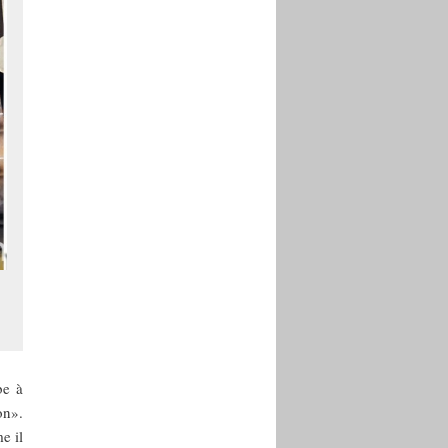
be à
on».
e il