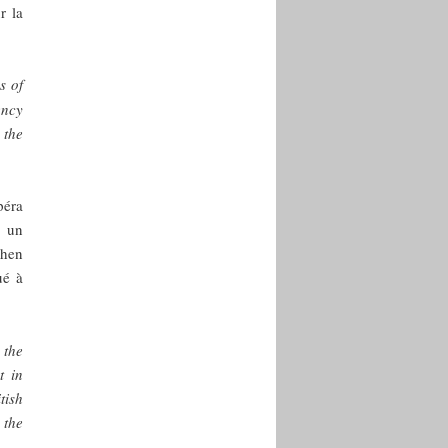
r la
s of
ency
 the
péra
e un
phen
ué à
 the
t in
tish
 the