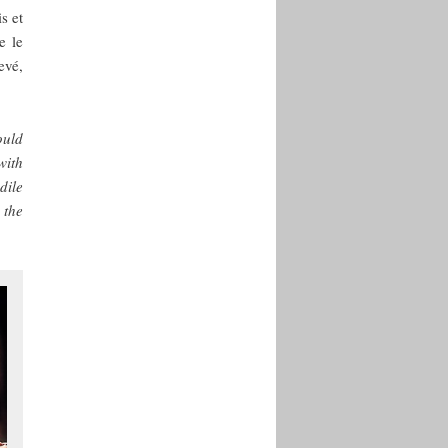
s et
e le
evé,
ould
with
dile
 the