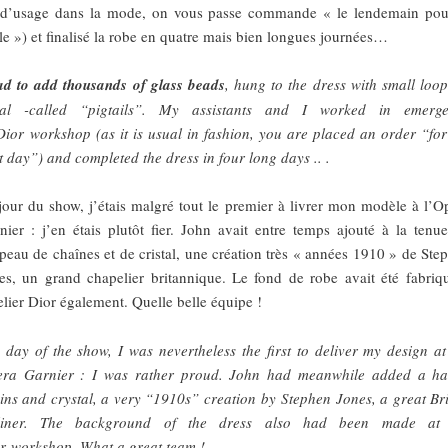
 d’usage dans la mode, on vous passe commande « le lendemain pou
lle ») et finalisé la robe en quatre mais bien longues journées…
ad to add thousands of glass beads
, hung to the dress with small loop
al -called “pigtails”. My assistants and I worked in emerg
Dior workshop (as it is usual in fashion, you are placed an order “for
t day”) and completed the dress in four long days .. .
jour du show, j’étais malgré tout le premier à livrer mon modèle à l’O
nier : j’en étais plutôt fier. John avait entre temps ajouté à la tenu
peau de chaînes et de cristal, une création très « années 1910 » de Ste
es, un grand chapelier britannique. Le fond de robe avait été fabriq
telier Dior également. Quelle belle équipe !
 day of the show, I was nevertheless the first to deliver my design at
ra Garnier : I was rather proud. John had meanwhile added a ha
ins and crystal, a very “1910s” creation by Stephen Jones, a great Bri
liner. The background of the dress also had been made ​​at
r workshop. What a great team !