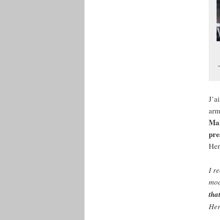
J’a
arm
Mal
pre
Her
I r
mod
tha
Her