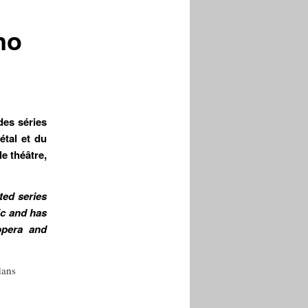
no
des séries
étal et du
le théâtre,
ted series
ic and has
opera and
dans