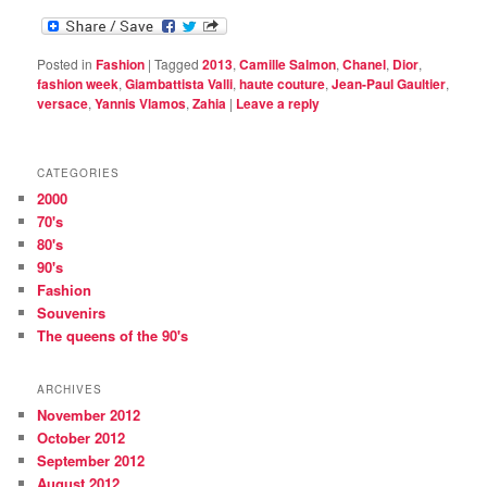
Posted in
Fashion
|
Tagged
2013
,
Camille Salmon
,
Chanel
,
Dior
,
fashion week
,
Giambattista Valli
,
haute couture
,
Jean-Paul Gaultier
,
versace
,
Yannis Vlamos
,
Zahia
|
Leave a reply
CATEGORIES
2000
70's
80's
90's
Fashion
Souvenirs
The queens of the 90's
ARCHIVES
November 2012
October 2012
September 2012
August 2012