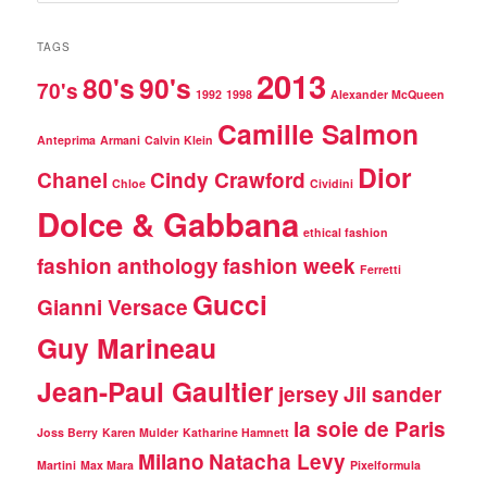
a
r
TAGS
c
2013
80's
90's
h
70's
1992
1998
Alexander McQueen
Camille Salmon
Anteprima
Armani
Calvin Klein
Dior
Chanel
Cindy Crawford
Chloe
Cividini
Dolce & Gabbana
ethical fashion
fashion anthology
fashion week
Ferretti
Gucci
Gianni Versace
Guy Marineau
Jean-Paul Gaultier
jersey
Jil sander
la soie de Paris
Joss Berry
Karen Mulder
Katharine Hamnett
Milano
Natacha Levy
Martini
Max Mara
Pixelformula