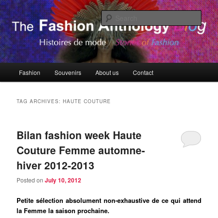
Skip
Skip
Histoires de Mode, Stories of Fashion
to
to
Sear
primary
secondary
content
content
The Fashion Anthology Blog
Main
Fashion
Souvenirs
About us
Contact
menu
TAG ARCHIVES:
HAUTE COUTURE
Bilan fashion week Haute
Couture Femme automne-
hiver 2012-2013
Posted on
July 10, 2012
Petite sélection absolument non-exhaustive de ce qui attend
la Femme la saison prochaine.